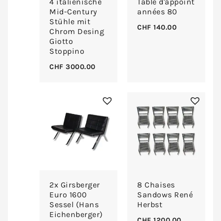
4 italienische
Table d'appoint
Mid-Century
années 80
Stühle mit
CHF
140.00
Chrom Desing
Giotto
Stoppino
CHF
3000.00
2x Girsberger
8 Chaises
Euro 1600
Sandows René
Sessel (Hans
Herbst
Eichenberger)
CHF
1200.00