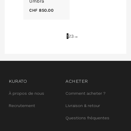
Umbra
CHF
850.00
1
2
3
→
instagram
facebook
pinterest
KURATO
ACHETER
À propos de nous
Comment acheter ?
Recrutement
Livraison & retour
Questions fréquentes