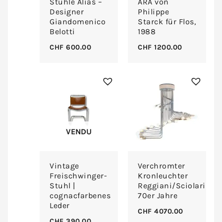
Stühle Alias –
ARA von
Designer
Philippe
Giandomenico
Starck für Flos,
Belotti
1988
CHF
600.00
CHF
1200.00
VENDU
Vintage
Verchromter
Freischwinger-
Kronleuchter
Stuhl |
Reggiani/Sciolari
cognacfarbenes
70er Jahre
Leder
CHF
4070.00
CHF
390.00