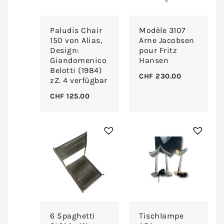
Paludis Chair
Modèle 3107
150 von Alias,
Arne Jacobsen
Design:
pour Fritz
Giandomenico
Hansen
Belotti (1984)
CHF
230.00
zZ. 4 verfügbar
CHF
125.00
6 Spaghetti
Tischlampe