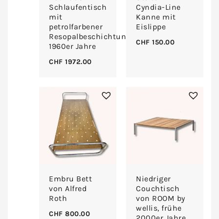
Schlaufentisch
Cyndia-Line
mit
Kanne mit
petrolfarbener
Eislippe
Resopalbeschichtung,
CHF
150.00
1960er Jahre
CHF
1972.00
Embru Bett
Niedriger
von Alfred
Couchtisch
Roth
von ROOM by
wellis, frühe
CHF
800.00
2000er Jahre