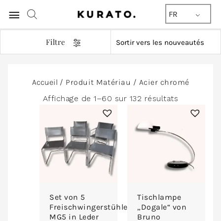
Menu
FR
principal
Filtre
Trié
Accueil
/ Produit Matériau / Acier chromé
du
plus
Affichage de 1–60 sur 132 résultats
récent
au
plus
ancien
Set von 5
Tischlampe
Freischwingerstühlen
„Dogale“ von
MG5 in Leder
Bruno