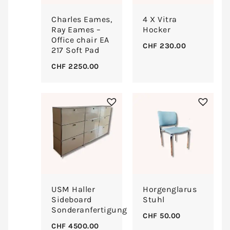
Charles Eames,
4 X Vitra
Ray Eames –
Hocker
Office chair EA
CHF
230.00
217 Soft Pad
CHF
2250.00
USM Haller
Horgenglarus
Sideboard
Stuhl
Sonderanfertigung
CHF
50.00
CHF
4500.00