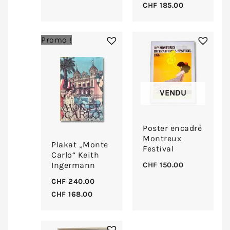
CHF
185.00
Le
Le
Promo !
prix
prix
initial
actuel
était :
est :
CHF 240.00.
CHF 168.00.
VENDU
Poster encadré
Montreux
Plakat „Monte
Festival
Carlo“ Keith
Ingermann
CHF
150.00
CHF
240.00
CHF
168.00