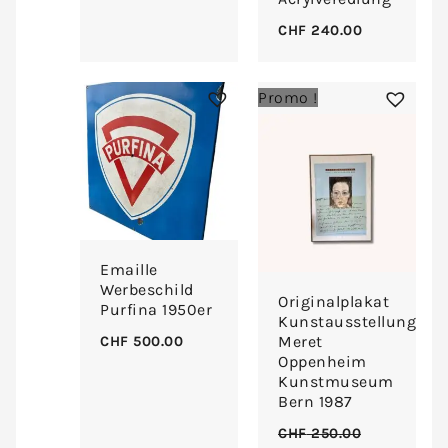
CHF
240.00
Le
Le
Promo !
prix
prix
initial
actuel
était :
est :
CHF 250.00.
CHF 185.00.
Emaille
Werbeschild
Originalplakat
Purfina 1950er
Kunstausstellung
Meret
CHF
500.00
Oppenheim
Kunstmuseum
Bern 1987
CHF
250.00