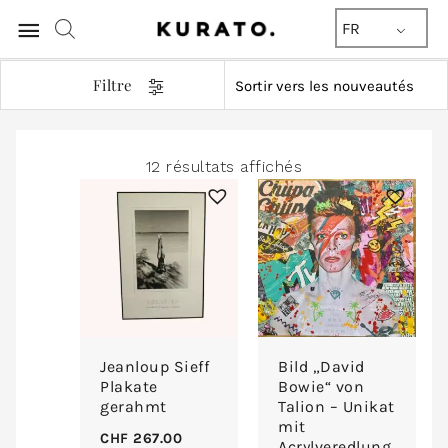
Menu
FR
principal
Filtre
Trié
12 résultats affichés
du
plus
récent
au
plus
ancien
Jeanloup Sieff
Bild „David
Plakate
Bowie“ von
gerahmt
Talion – Unikat
mit
CHF
267.00
Acrylveredlung