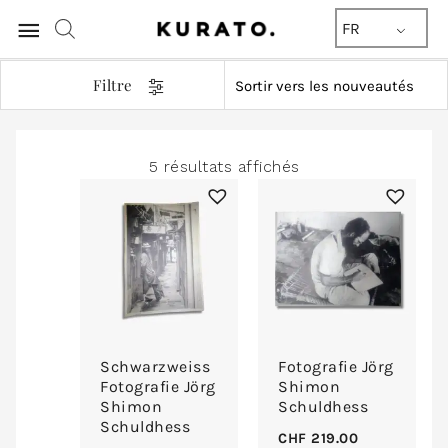
Menu
FR
principal
Filtre
Trié
5 résultats affichés
du
plus
récent
au
plus
ancien
Schwarzweiss
Fotografie Jörg
Fotografie Jörg
Shimon
Shimon
Schuldhess
Schuldhess
CHF
219.00