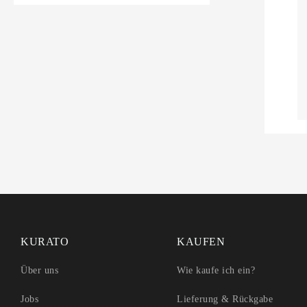
instagram
facebook
pinterest
KURATO
KAUFEN
Über uns
Wie kaufe ich ein?
Jobs
Lieferung & Rückgabe