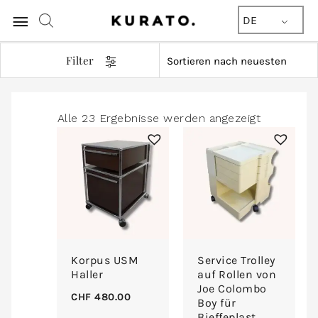
Hauptmenü
DE
Filter
Nach
Alle 23 Ergebnisse werden angezeigt
Aktualität
sortiert
Korpus USM
Service Trolley
Haller
auf Rollen von
Joe Colombo
CHF
480.00
Boy für
Bieffeplast