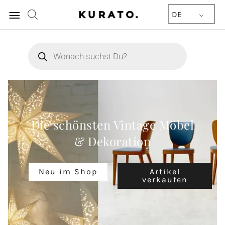
Hauptmenü
DE
Products
search
Die schönsten Vintage Möbel
& Dekoration
Neu im Shop
Artikel
verkaufen