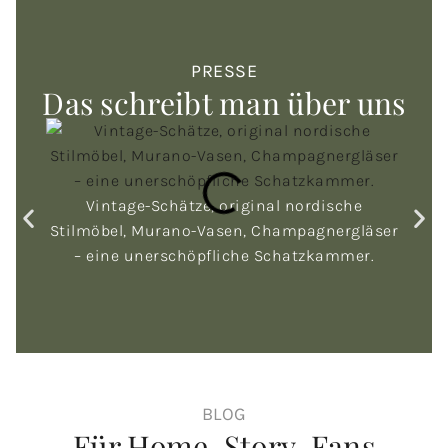
PRESSE
Das schreibt man über uns
Vintage-Schätze, original nordische
Stilmöbel, Murano-Vasen, Champagnergläser
"Schw
– eine unerschöpfliche Schatzkammer.
Vo
BLOG
Für Home-Story-Fans