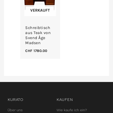
VERKAUFT
Schreibtisch
aus Teak von
Svend Åge
Madsen
CHF
1780.00
instagram
facebook
pinterest
KURATO
KAUFEN
Über uns
Wie kaufe ich ein?