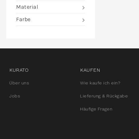
Material
Farbe
instagram
facebook
pinterest
KURATO
KAUFEN
Über uns
Wie kaufe ich ein?
Jobs
Lieferung & Rückgabe
Häufige Fragen