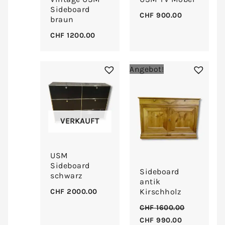
Sideboard
CHF
900.00
braun
CHF
1200.00
Ursprünglicher
Aktueller
Angebot!
Preis
Preis
war:
ist:
CHF 1600.00
CHF 990.00
VERKAUFT
USM
Sideboard
Sideboard
schwarz
antik
Kirschholz
CHF
2000.00
CHF
1600.00
CHF
990.00