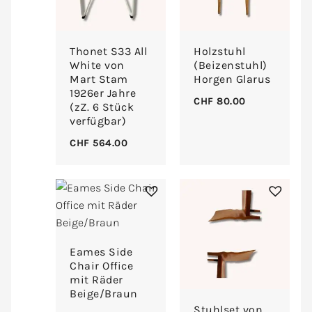
Thonet S33 All
Holzstuhl
White von
(Beizenstuhl)
Mart Stam
Horgen Glarus
1926er Jahre
CHF
80.00
(zZ. 6 Stück
verfügbar)
CHF
564.00
Eames Side
Chair Office
mit Räder
Beige/Braun
Stuhlset von