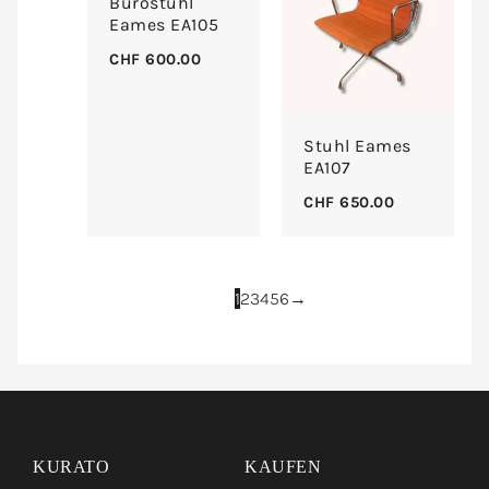
Bürostuhl
Eames EA105
CHF
600.00
Stuhl Eames
EA107
CHF
650.00
1
2
3
4
5
6
→
instagram
facebook
pinterest
KURATO
KAUFEN