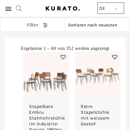
Hauptmenü
DE
Filter
Nach
Ergebnisse 1 – 60 von 352 werden angezeigt
Aktualität
sortiert
Stapelbare
Retro
Embru
Stapelstühle
Stahlrohrstühle
mit weissem
im Industrie-
Gestell
Design, 1960er