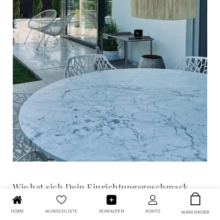
Wie hat sich Dein Einrichtungsgeschmack
über die Jahre entwickelt?
HOME
WUNSCHLISTE
VERKAUFEN
KONTO
WARENKORB
Nadja