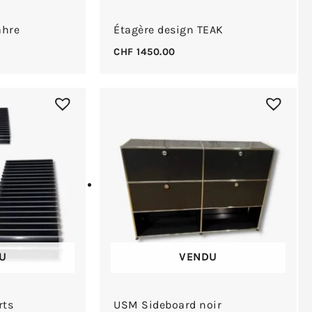
ahre
Étagère design TEAK
CHF
1450.00
U
VENDU
rts
USM Sideboard noir