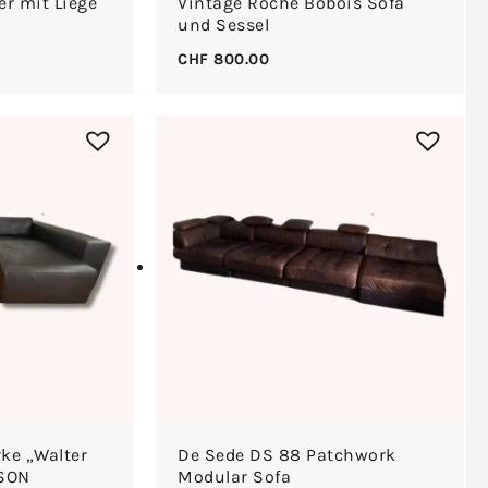
er mit Liege
Vintage Roche Bobois Sofa
und Sessel
CHF
800.00
ke „Walter
De Sede DS 88 Patchwork
LSON
Modular Sofa