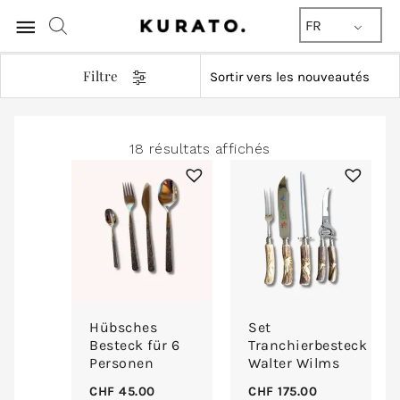
Menu
FR
principal
Filtre
Trié
18 résultats affichés
du
plus
récent
au
plus
ancien
Hübsches
Set
Besteck für 6
Tranchierbesteck
Personen
Walter Wilms
CHF
45.00
CHF
175.00