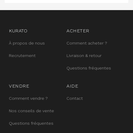
instagram
facebook
pinterest
KURATO
ACHETER
À propos de nous
Comment acheter ?
Recrutement
Livraison & retour
Questions fréquentes
VENDRE
AIDE
Comment vendre ?
Contact
Nos conseils de vente
Questions fréquentes