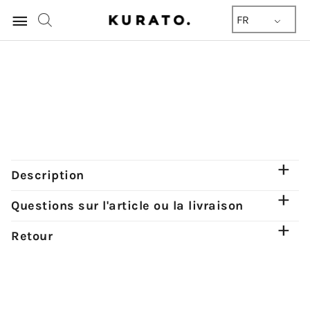
Menu
FR
principal
quantité
de
Bauhaus
Ledersessel
von
Johan
Bertil
Description
Häggström
Questions sur l'article ou la livraison
für
Ikea,
Retour
1970er
Jahre
(zZ.
2