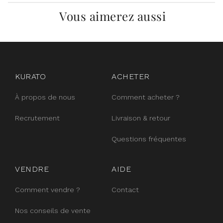
Vous aimerez aussi
instagram
facebook
pinterest
KURATO
ACHETER
À propos de nous
Comment acheter ?
Recrutement
Livraison & retour
Questions fréquentes
VENDRE
AIDE
Comment vendre ?
Contact
Nos conseils de vente