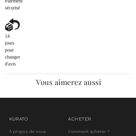
Paiement
sécurisé
14
jours
pour
changer
d'avis
Vous aimerez aussi
instagram
facebook
pinterest
KURATO
ACHETER
À propos de nous
Comment acheter ?