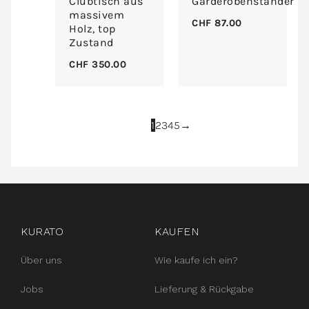
Clubtisch aus
Garderobenständer
massivem
CHF
87.00
Holz, top
Zustand
CHF
350.00
1
2
3
4
5
→
instagram
facebook
pinterest
KURATO
KAUFEN
Über uns
Wie kaufe ich ein?
Jobs
Lieferung & Rückgabe