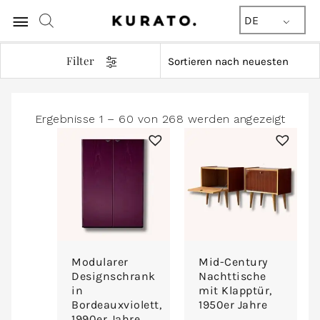
Hauptmenü
DE
Filter
Nach
Ergebnisse 1 – 60 von 268 werden angezeigt
Aktual
sortie
Modularer
Mid-Century
Designschrank
Nachttische
in
mit Klapptür,
Bordeauxviolett,
1950er Jahre
1990er Jahre