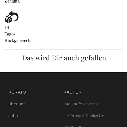
Zahlung
14-
Tage-
Rückgaberecht
Das wird Dir auch gefallen
instagram
facebook
pinterest
KURATO
KAUFEN
Über uns
Wie kaufe ich ein?
Jobs
Lieferung & Rückgabe