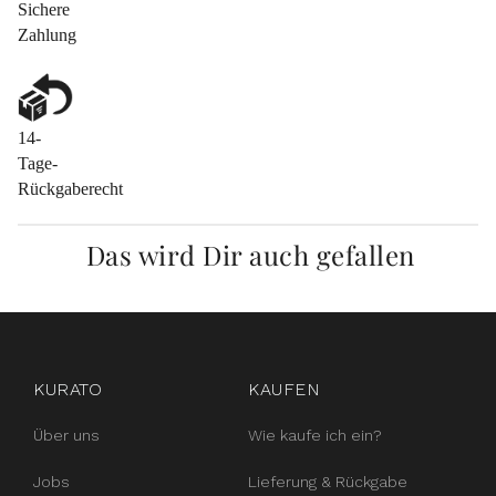
Sichere
Zahlung
14-
Tage-
Rückgaberecht
Das wird Dir auch gefallen
instagram
facebook
pinterest
KURATO
KAUFEN
Über uns
Wie kaufe ich ein?
Jobs
Lieferung & Rückgabe